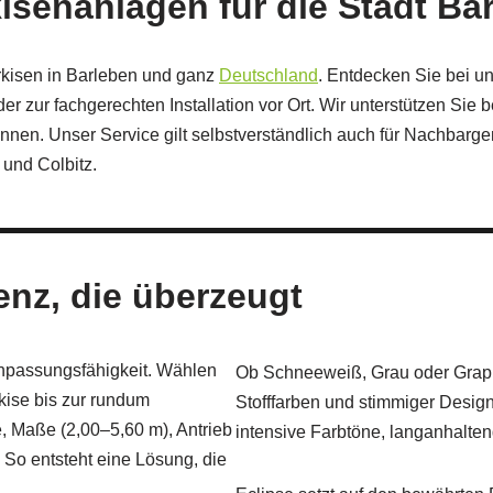
senanlagen für die Stadt Ba
arkisen in Barleben und ganz
Deutschland
. Entdecken Sie bei u
 zur fachgerechten Installation vor Ort. Wir unterstützen Sie 
önnen. Unser Service gilt selbstverständlich auch für Nachbar
 und Colbitz.
enz, die überzeugt
npassungsfähigkeit. Wählen
Ob Schneeweiß, Grau oder Graphit
ise bis zur rundum
Stofffarben und stimmiger Desig
 Maße (2,00–5,60 m), Antrieb
intensive Farbtöne, langanhalte
 So entsteht eine Lösung, die