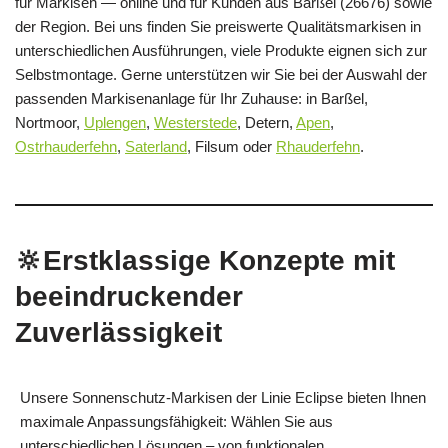
für Markisen — online und für Kunden aus Barßel (26676) sowie
der Region. Bei uns finden Sie preiswerte Qualitätsmarkisen in
unterschiedlichen Ausführungen, viele Produkte eignen sich zur
Selbstmontage. Gerne unterstützen wir Sie bei der Auswahl der
passenden Markisenanlage für Ihr Zuhause: in Barßel,
Nortmoor,
Uplengen
,
Westerstede
, Detern,
Apen
,
Ostrhauderfehn
,
Saterland
, Filsum oder
Rhauderfehn
.
🔆Erstklassige Konzepte mit
beeindruckender
Zuverlässigkeit
Unsere Sonnenschutz-Markisen der Linie Eclipse bieten Ihnen
maximale Anpassungsfähigkeit: Wählen Sie aus
unterschiedlichen Lösungen – von funktionalen