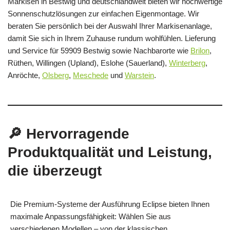
Markisen in Bestwig und deutschlandweit bieten wir hochwertige
Sonnenschutzlösungen zur einfachen Eigenmontage. Wir
beraten Sie persönlich bei der Auswahl Ihrer Markisenanlage,
damit Sie sich in Ihrem Zuhause rundum wohlfühlen. Lieferung
und Service für 59909 Bestwig sowie Nachbarorte wie
Brilon
,
Rüthen, Willingen (Upland), Eslohe (Sauerland),
Winterberg
,
Anröchte,
Olsberg
,
Meschede
und
Warstein
.
🔎 Hervorragende
Produktqualität und Leistung,
die überzeugt
Die Premium-Systeme der Ausführung Eclipse bieten Ihnen
maximale Anpassungsfähigkeit: Wählen Sie aus
verschiedenen Modellen – von der klassischen