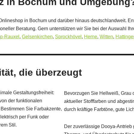
tz in Bochum und Umgebung
-Onlineshop in Bochum und darüber hinaus deutschlandweit. E
oneller Beratung. Gern unterstützen wir Sie bei der Auswahl I
op-Rauxel
,
Gelsenkirchen
,
Sprockhövel
,
Herne
,
Witten
,
Hattinge
tät, die überzeugt
male Gestaltungsfreiheit:
Bevorzugen Sie Hellweiß, Grau o
on der funktionalen
aktueller Stofffarben und abges
. Bestimmen Sie Farbakzente,
durch kräftige Farbtöne, gute Lic
lektrisch per Funk oder
em Stil.
Der zuverlässige Dooya-Antrieb g