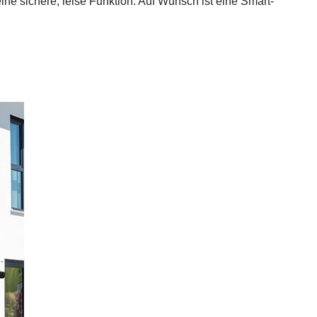
ine sichere, leise Funktion. Auf Wunsch ist eine Smart-