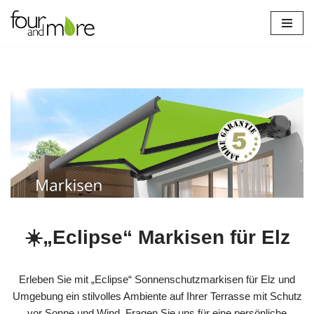
Zum
Inhalt
springen
☀️„Eclipse“ Markisen für Elz
Erleben Sie mit „Eclipse“ Sonnenschutzmarkisen für Elz und
Umgebung ein stilvolles Ambiente auf Ihrer Terrasse mit Schutz
vor Sonne und Wind. Fragen Sie uns für eine persönliche