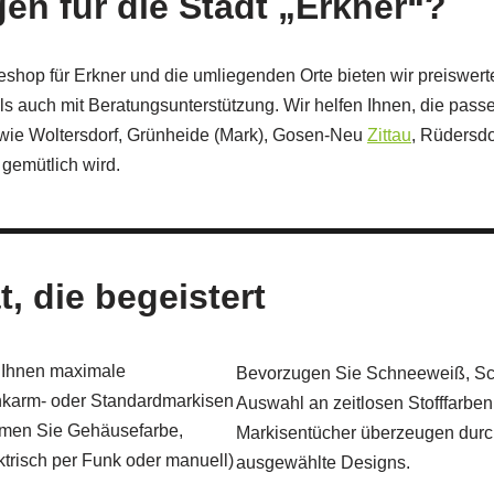
en für die Stadt „Erkner“?
eshop für Erkner und die umliegenden Orte bieten wir preiswer
auch mit Beratungsunterstützung. Wir helfen Ihnen, die passe
 wie Woltersdorf, Grünheide (Mark), Gosen‑Neu
Zittau
, Rüdersdo
gemütlich wird.
t, die begeistert
 Ihnen maximale
Bevorzugen Sie Schneeweiß, Sch
enkarm- oder Standardmarkisen
Auswahl an zeitlosen Stofffarbe
immen Sie Gehäusefarbe,
Markisentücher überzeugen durch 
risch per Funk oder manuell)
ausgewählte Designs.