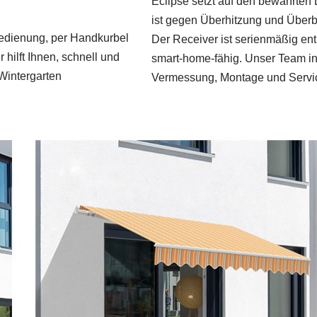
Eclipse setzt auf den bewährten
ist gegen Überhitzung und Überb
bedienung, per Handkurbel
Der Receiver ist serienmäßig ent
 hilft Ihnen, schnell und
smart‑home‑fähig. Unser Team in
 Wintergarten
Vermessung, Montage und Servic