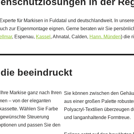
enschutzlösungen in der Reg
Experte für Markisen in Fuldatal und deutschlandweit. In unser
ch zur Eigenmontage eignen. Gerne beraten wir Sie persönlich,
ellmar
, Espenau,
Kassel
, Ahnatal, Calden,
Hann. Münden
) die 
, die beeindruckt
Ihre Markise ganz nach Ihren
Sie können zwischen den Gehäus
en – von der eleganten
aus einer großen Palette robuste
kassette. Wählen Sie Farbe
Polyacryl‑Textilien überzeugen 
ie gewünschte Steuerung
und langanhaltende Formtreue.
optionen und passen Sie den