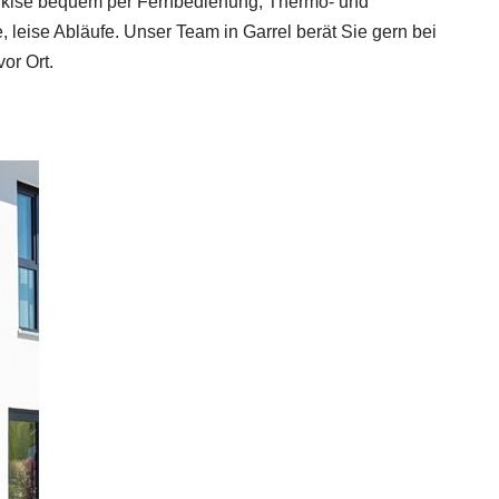
arkise bequem per Fernbedienung; Thermo- und
, leise Abläufe. Unser Team in Garrel berät Sie gern bei
or Ort.