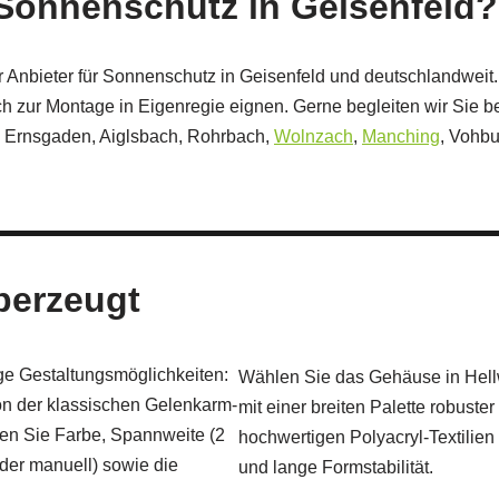
r Sonnenschutz in Geisenfeld?
r Anbieter für Sonnenschutz in Geisenfeld und deutschlandweit. 
h zur Montage in Eigenregie eignen. Gerne begleiten wir Sie b
 Ernsgaden, Aiglsbach, Rohrbach,
Wolnzach
,
Manching
, Vohb
überzeugt
ige Gestaltungsmöglichkeiten:
Wählen Sie das Gehäuse in Hellw
n der klassischen Gelenkarm-
mit einer breiten Palette robuste
en Sie Farbe, Spannweite (2
hochwertigen Polyacryl-Textilien
oder manuell) sowie die
und lange Formstabilität.