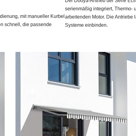
Der Dooya-Antrieb der Serie Ecli
serienmäßig integriert, Thermo- 
edienung, mit manueller Kurbel
arbeitenden Motor. Die Antriebe
nen schnell, die passende
Systeme einbinden.