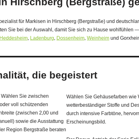
in Hirschberg (Bergstraße) g
pezialist für Markisen in Hirschberg (Bergstraße) und deutschla
aten Sie bei der Auswahl, damit Sie sich zu Hause wohlfühlen 
Heddesheim
,
Ladenburg
,
Dossenheim
,
Weinheim
und Gorxheim
lität, die begeistert
t: Wählen Sie zwischen
Wählen Sie Gehäusefarben wie We
oder voll schützenden
wetterbeständiger Stoffe und De
breite (zwischen 2,00 und
durch intensive Farbtöne, hervor
anuell) sowie die Ausstattung
Erscheinungsbild.
der Region Bergstraße beraten