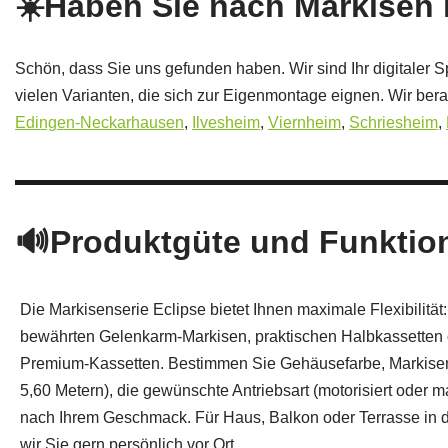
☀️Haben Sie nach Markisen 
Schön, dass Sie uns gefunden haben. Wir sind Ihr digitaler S
vielen Varianten, die sich zur Eigenmontage eignen. Wir ber
Edingen-Neckarhausen
,
Ilvesheim
,
Viernheim
,
Schriesheim
,
🔊Produktgüte und Funktiona
Die Markisenserie Eclipse bietet Ihnen maximale Flexibilitä
bewährten Gelenkarm-Markisen, praktischen Halb­kassetten 
Premium-Kassetten. Bestimmen Sie Gehäusefarbe, Markisen
5,60 Metern), die gewünschte Antriebsart (motorisiert oder m
nach Ihrem Geschmack. Für Haus, Balkon oder Terrasse in 
wir Sie gern persönlich vor Ort.