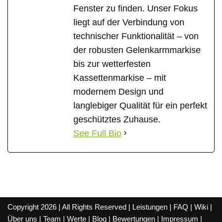
Fenster zu finden. Unser Fokus
liegt auf der Verbindung von
technischer Funktionalität – von
der robusten Gelenkarmmarkise
bis zur wetterfesten
Kassettenmarkise – mit
modernem Design und
langlebiger Qualität für ein perfekt
geschütztes Zuhause.
See Full Bio
Copyright 2026 | All Rights Reserved |
Leistungen
|
FAQ
|
Wiki
|
Über uns
|
Team
|
Werte
|
Blog
|
Bewertungen
|
Impressum
|