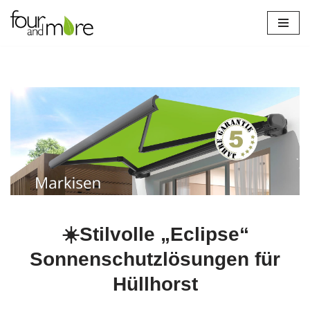
Zum
Inhalt
springen
verl
☀️Stilvolle „Eclipse“
Sonnenschutzlösungen für
Hüllhorst