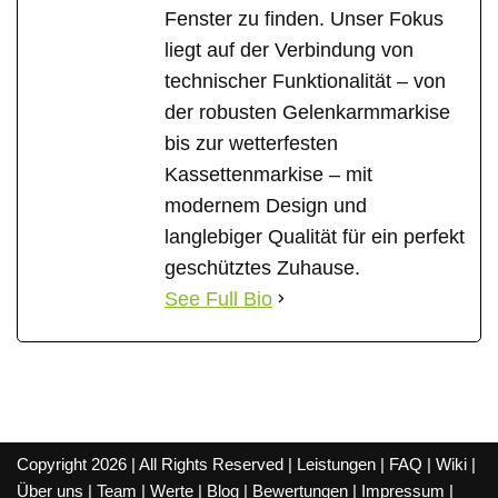
Fenster zu finden. Unser Fokus
liegt auf der Verbindung von
technischer Funktionalität – von
der robusten Gelenkarmmarkise
bis zur wetterfesten
Kassettenmarkise – mit
modernem Design und
langlebiger Qualität für ein perfekt
geschütztes Zuhause.
See Full Bio
Copyright 2026 | All Rights Reserved |
Leistungen
|
FAQ
|
Wiki
|
Über uns
|
Team
|
Werte
|
Blog
|
Bewertungen
|
Impressum
|