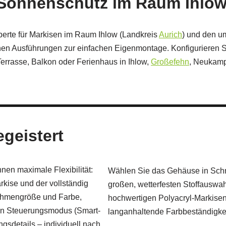
ür Sonnenschutz im Raum Ihlo
perte für Markisen im Raum Ihlow (Landkreis
Aurich
) und den u
en Ausführungen zur einfachen Eigenmontage. Konfigurieren Sie
errasse, Balkon oder Ferienhaus in Ihlow,
Großefehn
, Neukamp
egeistert
en maximale Flexibilität:
Wählen Sie das Gehäuse in Schn
kise und der vollständig
großen, wetterfesten Stoffauswah
ahmengröße und Farbe,
hochwertigen Polyacryl-Markise
ten Steuerungsmodus (Smart-
langanhaltende Farbbeständigke
sdetails – individuell nach