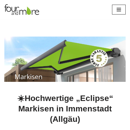
Zum
Inhalt
springen
☀️Hochwertige „Eclipse“
Markisen in Immenstadt
(Allgäu)