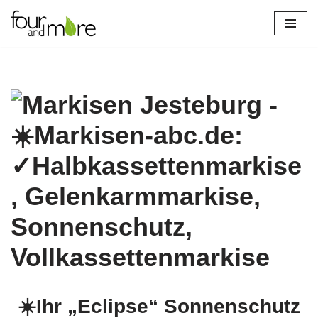
Zum
Inhalt
springen
☀️Ihr „Eclipse“ Sonnenschutz