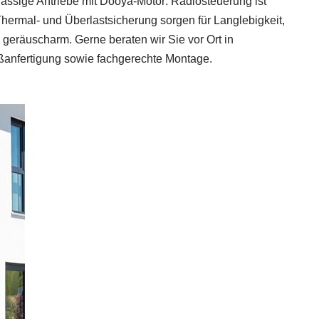
rlässige Antriebe mit Dooya‑Motor: Radiosteuerung ist
 Thermal‑ und Überlastsicherung sorgen für Langlebigkeit,
 geräuscharm. Gerne beraten wir Sie vor Ort in
anfertigung sowie fachgerechte Montage.