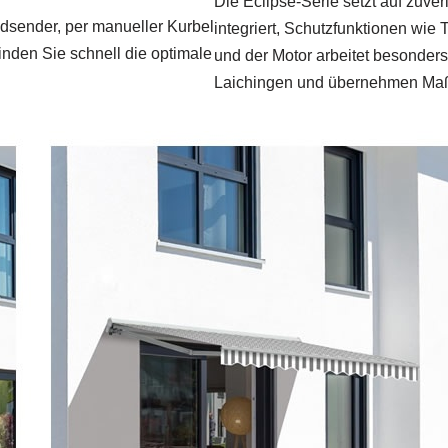
Die Eclipse‑Serie setzt auf zuve
ndsender, per manueller Kurbel
integriert, Schutzfunktionen wie
inden Sie schnell die optimale
und der Motor arbeitet besonders
Laichingen und übernehmen Maß