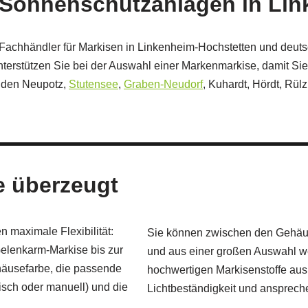
ür Sonnenschutzanlagen in Li
Fachhändler für Markisen in Linkenheim-Hochstetten und deutsch
terstützen Sie bei der Auswahl einer Markenmarkise, damit Sie
nden Neupotz,
Stutensee
,
Graben-Neudorf
, Kuhardt, Hördt, Rül
ie überzeugt
 maximale Flexibilität:
Sie können zwischen den Gehäus
Gelenkarm-Markise bis zur
und aus einer großen Auswahl we
äusefarbe, die passende
hochwertigen Markisenstoffe aus
risch oder manuell) und die
Lichtbeständigkeit und ansprec