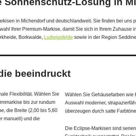
e Sonnenschutz-Lösung in M
Markisen in Michendorf und deutschlandweit. Sie finden bei uns
swahl Ihrer Premium-Markise, damit Sie sich in Ihrem Zuhause i
orkheide, Borkwalde,
Ludwigsfelde
sowie in der Region Seddine
 die beeindruckt
le Flexibilität. Wählen Sie
Wählen Sie Gehäusefarben wie He
rmmarkise bis zur rundum
Auswahl moderner, strapazierfäh
 die Breite (2,00 bis 5,60
überzeugen durch satte Farbtöne,
er manuell) und die
Die Eclipse‑Markisen sind serie