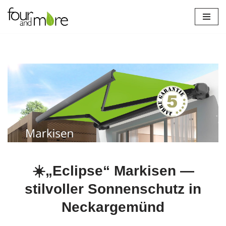
Zum
Inhalt
springen
☀️„Eclipse“ Markisen —
stilvoller Sonnenschutz in
Neckargemünd