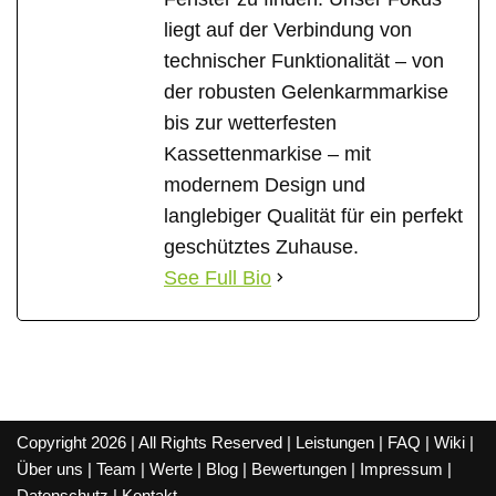
liegt auf der Verbindung von
technischer Funktionalität – von
der robusten Gelenkarmmarkise
bis zur wetterfesten
Kassettenmarkise – mit
modernem Design und
langlebiger Qualität für ein perfekt
geschütztes Zuhause.
See Full Bio
Copyright 2026 | All Rights Reserved |
Leistungen
|
FAQ
|
Wiki
|
Über uns
|
Team
|
Werte
|
Blog
|
Bewertungen
|
Impressum
|
Datenschutz
|
Kontakt