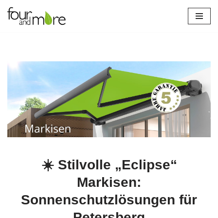
Petersberg
Zum
Inhalt
springen
☀️ Stilvolle „Eclipse“
Markisen:
Sonnenschutzlösungen für
Petersberg