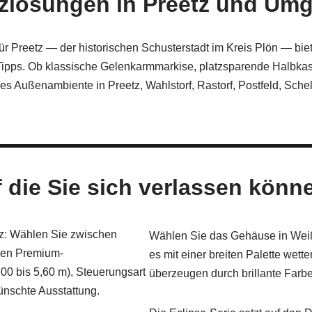
zlösungen in Preetz und Um
r Preetz — der historischen Schusterstadt im Kreis Plön — biet
pps. Ob klassische Gelenkarmmarkise, platzsparende Halbkasse
hes Außenambiente in Preetz, Wahlstorf, Rastorf, Postfeld, Sc
f die Sie sich verlassen könn
tz: Wählen Sie zwischen
Wählen Sie das Gehäuse in Weiß,
den Premium-
es mit einer breiten Palette wet
00 bis 5,60 m), Steuerungsart
überzeugen durch brillante Farbe
ünschte Ausstattung.