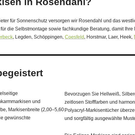
kisen in Rosendahl?
ieter für Sonnenschutz versorgen wir Rosendahl und das westlic
ür die Selbstmontage sowie fachkundige Beratung, damit Ihre M
erbeck
, Legden, Schöppingen,
Coesfeld
, Horstmar, Laer, Heek,
begeistert
elseitige
Bevorzugen Sie Hellweiß, Silber
nkarmmarkisen und
zeitlosen Stofffarben und harm
e, Markisenbreite (2,00–5,60
Polyacryl‑Markisentücher überze
wie gewünschte
und sorgfältig ausgewählte Muste