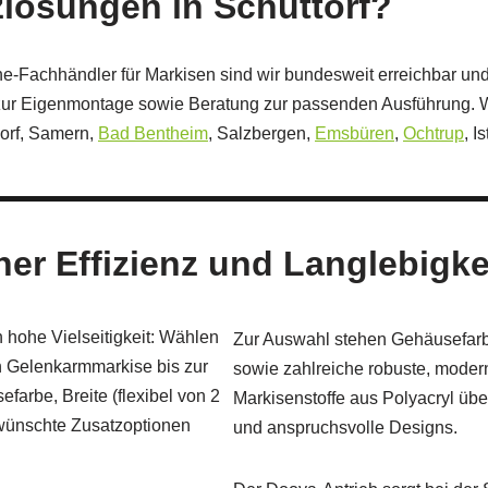
lösungen in Schüttorf?
ne-Fachhändler für Markisen sind wir bundesweit erreichbar u
ur Eigenmontage sowie Beratung zur passenden Ausführung. Wir
orf, Samern,
Bad Bentheim
, Salzbergen,
Emsbüren
,
Ochtrup
, I
er Effizienz und Langlebigke
 hohe Vielseitigkeit: Wählen
Zur Auswahl stehen Gehäusefarbe
n Gelenkarmmarkise bis zur
sowie zahlreiche robuste, moder
rbe, Breite (flexibel von 2
Markisenstoffe aus Polyacryl übe
gewünschte Zusatzoptionen
und anspruchsvolle Designs.