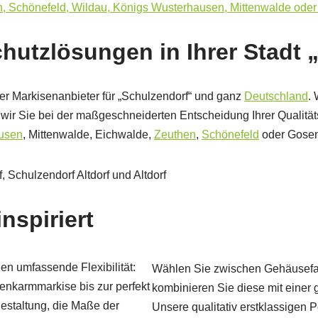
utzlösungen in Ihrer Stadt 
aler Markisenanbieter für „Schulzendorf“ und ganz
Deutschland
. 
wir Sie bei der maßgeschneiderten Entscheidung Ihrer Qualität
usen
, Mittenwalde, Eichwalde,
Zeuthen
,
Schönefeld
oder Gose
nspiriert
en umfassende Flexibilität:
Wählen Sie zwischen Gehäusefarb
lenkarmmarkise bis zur perfekt
kombinieren Sie diese mit einer 
estaltung, die Maße der
Unsere qualitativ erstklassigen 