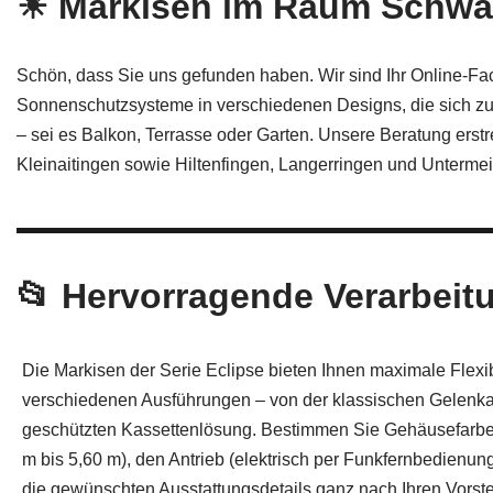
☀ Markisen im Raum Schw
Schön, dass Sie uns gefunden haben. Wir sind Ihr Online-F
Sonnenschutzsysteme in verschiedenen Designs, die sich zur
– sei es Balkon, Terrasse oder Garten. Unsere Beratung ers
Kleinaitingen sowie Hiltenfingen, Langerringen und Untermei
📂 Hervorragende Verarbeit
Die Markisen der Serie Eclipse bieten Ihnen maximale Flexib
verschiedenen Ausführungen – von der klassischen Gelenkar
geschützten Kassettenlösung. Bestimmen Sie Gehäusefarbe
m bis 5,60 m), den Antrieb (elektrisch per Funkfernbedienun
die gewünschten Ausstattungsdetails ganz nach Ihren Vorste