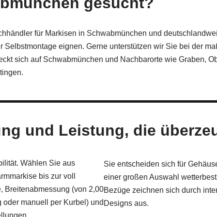
abmünchen gesucht?
achhändler für Markisen in Schwabmünchen und deutschlandweit
 Selbstmontage eignen. Gerne unterstützen wir Sie bei der maß
treckt sich auf Schwabmünchen und Nachbarorte wie Graben, Obe
tingen.
ung und Leistung, die überze
ilität. Wählen Sie aus
Sie entscheiden sich für Gehäus
mmarkise bis zur voll
einer großen Auswahl wetterbest
, Breitenabmessung (von 2,00
Bezüge zeichnen sich durch inten
g oder manuell per Kurbel) und
Designs aus.
llungen.