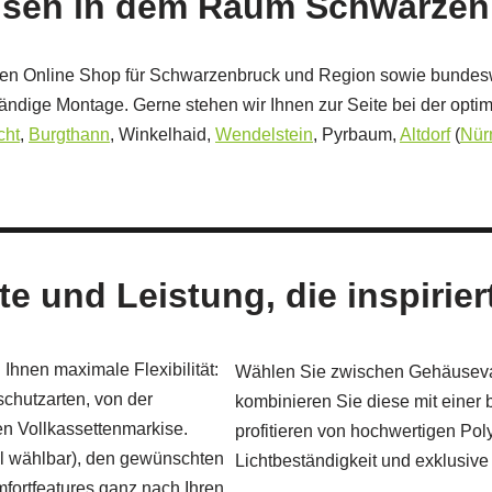
isen in dem Raum Schwarzen
kisen Online Shop für Schwarzenbruck und Region sowie bundesw
tändige Montage. Gerne stehen wir Ihnen zur Seite bei der opti
cht
,
Burgthann
, Winkelhaid,
Wendelstein
, Pyrbaum,
Altdorf
(
Nür
 und Leistung, die inspirier
Ihnen maximale Flexibilität:
Wählen Sie zwischen Gehäusevar
chutzarten, von der
kombinieren Sie diese mit einer b
n Vollkassettenmarkise.
profitieren von hochwertigen Pol
el wählbar), den gewünschten
Lichtbeständigkeit und exklusive
mfortfeatures ganz nach Ihren