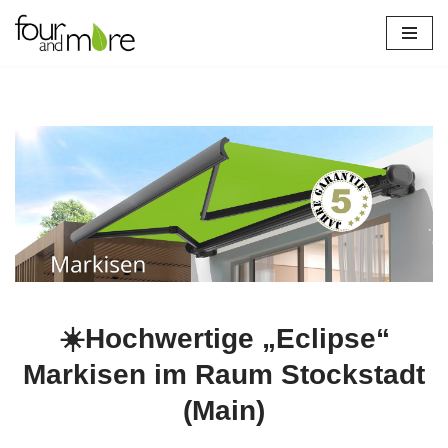
Zum
Inhalt
springen
☀️Hochwertige „Eclipse“
Markisen im Raum Stockstadt
(Main)