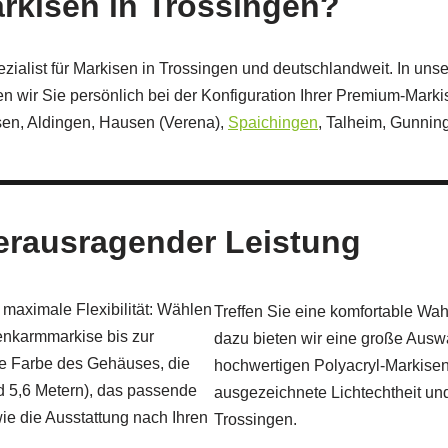
arkisen in Trossingen?
zialist für Markisen in Trossingen und deutschlandweit. In uns
 wir Sie persönlich bei der Konfiguration Ihrer Premium-Mark
sen, Aldingen, Hausen (Verena),
Spaichingen
, Talheim, Gunni
herausragender Leistung
maximale Flexibilität: Wählen
Treffen Sie eine komfortable Wa
enkarmmarkise bis zur
dazu bieten wir eine große Auswa
ie Farbe des Gehäuses, die
hochwertigen Polyacryl‑Markisen
d 5,6 Metern), das passende
ausgezeichnete Lichtechtheit und
ie die Ausstattung nach Ihren
Trossingen.