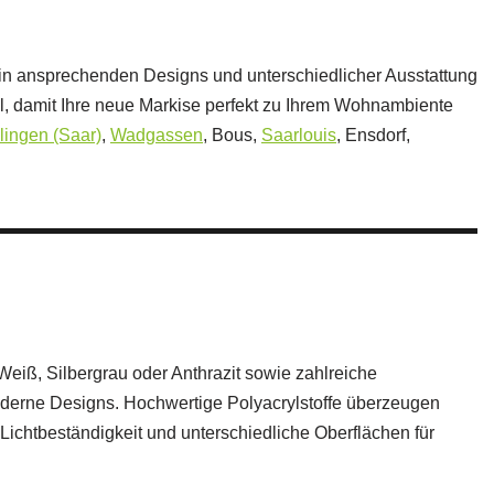
 in ansprechenden Designs und unterschiedlicher Ausstattung
ahl, damit Ihre neue Markise perfekt zu Ihrem Wohnambiente
llingen (Saar)
,
Wadgassen
, Bous,
Saarlouis
, Ensdorf,
iß, Silbergrau oder Anthrazit sowie zahlreiche
moderne Designs. Hochwertige Polyacrylstoffe überzeugen
Lichtbeständigkeit und unterschiedliche Oberflächen für