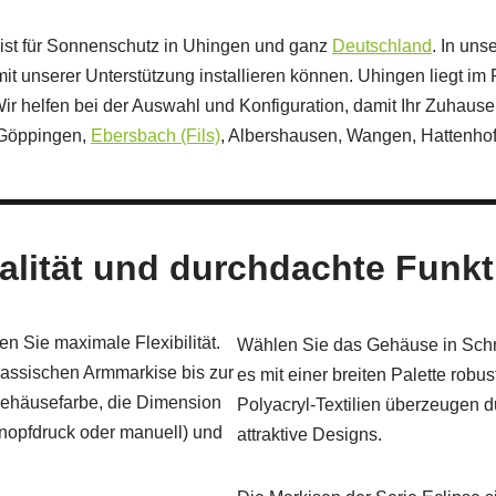
list für Sonnenschutz in Uhingen und ganz
Deutschland
. In un
t unserer Unterstützung installieren können. Uhingen liegt im F
 Wir helfen bei der Auswahl und Konfiguration, damit Ihr Zuhau
 Göppingen,
Ebersbach (Fils)
, Albershausen, Wangen, Hattenhof
lität und durchdachte Funkti
n Sie maximale Flexibilität.
Wählen Sie das Gehäuse in Schn
lassischen Armmarkise bis zur
es mit einer breiten Palette robu
Gehäusefarbe, die Dimension
Polyacryl-Textilien überzeugen d
 Knopfdruck oder manuell) und
attraktive Designs.