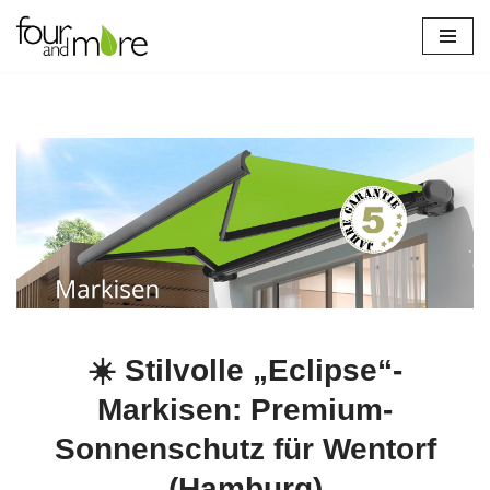
Hamburg
Zum
Inhalt
verl
springen
☀️ Stilvolle „Eclipse“-
Markisen: Premium-
Sonnenschutz für Wentorf
(Hamburg)