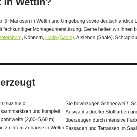
 in Wettin?
p für Markisen in Wettin und Umgebung sowie deutschlandweit.
t fachkundiger Montageunterstützung. Gerne helfen wir Ihnen 
Petersberg
, Könnern,
Halle (Saale)
, Alsleben (Saale), Schrapla
berzeugt
en maximale
Sie bevorzugen Schneeweiß, Schi
enkarmmarkisen und komplett
Auswahl aktueller Stofffarben un
pannweite (2,00–5,60 m),
überzeugen durch intensive Farbt
nd zu Ihrem Zuhause in Wettin.
Fassaden und Terrassen im Saal