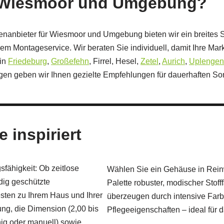
r Wiesmoor und Umgebung?
senanbieter für Wiesmoor und Umgebung bieten wir ein breites S
em Montageservice. Wir beraten Sie individuell, damit Ihre Mar
 in
Friedeburg
,
Großefehn
, Firrel, Hesel,
Zetel
,
Aurich
,
Uplengen
gen geben wir Ihnen gezielte Empfehlungen für dauerhaften S
 inspiriert
fähigkeit: Ob zeitlose
Wählen Sie ein Gehäuse in Reinw
dig geschützte
Palette robuster, modischer Stof
sten zu Ihrem Haus und Ihrer
überzeugen durch intensive Farb
ng, die Dimension (2,00 bis
Pflegeeigenschaften – ideal für 
ig oder manuell) sowie