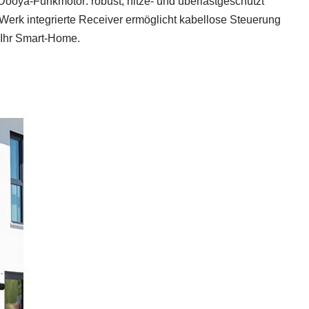
Dooya‑Funkmotor: robust, hitze‑ und überlastgeschützt
Werk integrierte Receiver ermöglicht kabellose Steuerung
 Ihr Smart‑Home.