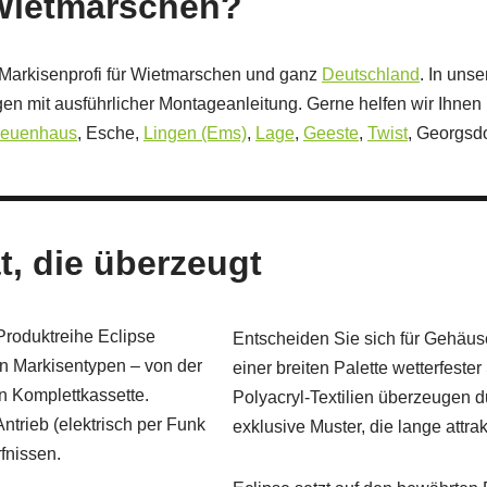
 Wietmarschen?
-Markisenprofi für Wietmarschen und ganz
Deutschland
. In uns
n mit ausführlicher Montageanleitung. Gerne helfen wir Ihnen
euenhaus
, Esche,
Lingen (Ems)
,
Lage
,
Geeste
,
Twist
, Georgsd
t, die überzeugt
roduktreihe Eclipse
Entscheiden Sie sich für Gehäus
n Markisentypen – von der
einer breiten Palette wetterfeste
n Komplettkassette.
Polyacryl‑Textilien überzeugen du
ntrieb (elektrisch per Funk
exklusive Muster, die lange attrak
fnissen.