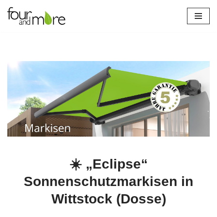
Zum
Inhalt
springen
☀️ „Eclipse“
Sonnenschutzmarkisen in
Wittstock (Dosse)