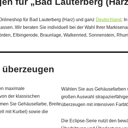
en für „Bad Lauterberg (Har
Onlineshop für Bad Lauterberg (Harz) und ganz
Deutschland
. I
lassen. Wir beraten Sie individuell bei der Wahl Ihrer Markisen
örden, Elbingerode, Braunlage, Walkenried, Sonnenstein, Rhu
e überzeugen
nen maximale
Wählen Sie aus Gehäusefarben wi
von der klassischen
großen Auswahl strapazierfähige
mmen Sie Gehäusefarbe, Breite
überzeugen mit intensiven Farbt
ell mit Kurbel) sowie die
Die Eclipse‑Serie nutzt den bew