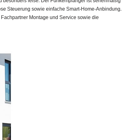
d besonders leise. Der Funkempfänger ist serienmäßig
lose Steuerung sowie einfache Smart‑Home‑Anbindung.
Fachpartner Montage und Service sowie die