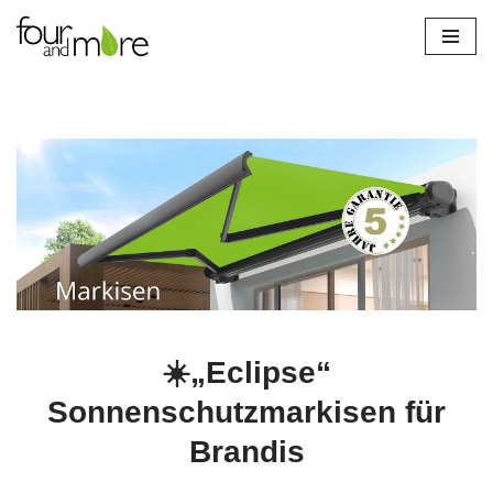
Zum
Inhalt
springen
☀️„Eclipse“
Sonnenschutzmarkisen für
Brandis