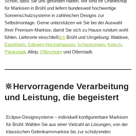
Schön, dass Sie uns gefunden haben. Wir sind Ihr Onlineshop
für Markisen in Brühl und liefern bundesweit hochwertige
Sonnenschutzsysteme in zahlreichen Designs zur
Selbstmontage. Gerne unterstützen wir Sie bei der Auswahl
Ihrer Premium-Markise, damit Sie sich zu Hause rundum wohl
fühlen. Lieferorte einschließ
lich
Brühl und Umgebung: Waldsee,
Eppelheim
,
Edingen-Neckarhausen
,
Schwetzingen
,
Ketsch
,
Plankstadt
, Altrip,
Oftersheim
und Otterstadt.
🔆Hervorragende Verarbeitung
und Leistung, die begeistert
Eclipse-Designsysteme – individuell konfigurierbare Markisen
für Brühl: Wählen Sie aus einer Vielzahl an Lösungen, von der
klassischen Gelenkarmmarkise bis zur schützenden