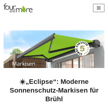
Brühl
Zum
Inhalt
springen
☀️„Eclipse“: Moderne
Sonnenschutz-Markisen für
Brühl