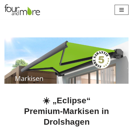
Zum
Inhalt
springen
☀️ „Eclipse“
Premium‑Markisen in
Drolshagen