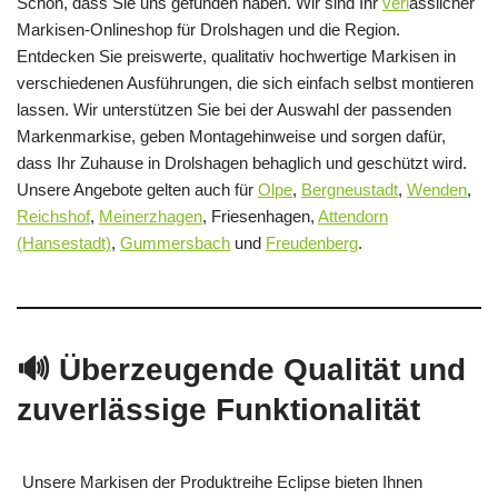
Schön, dass Sie uns gefunden haben. Wir sind Ihr
verl
ässlicher
Markisen‑Onlineshop für Drolshagen und die Region.
Entdecken Sie preiswerte, qualitativ hochwertige Markisen in
verschiedenen Ausführungen, die sich einfach selbst montieren
lassen. Wir unterstützen Sie bei der Auswahl der passenden
Markenmarkise, geben Montagehinweise und sorgen dafür,
dass Ihr Zuhause in Drolshagen behaglich und geschützt wird.
Unsere Angebote gelten auch für
Olpe
,
Bergneustadt
,
Wenden
,
Reichshof
,
Meinerzhagen
, Friesenhagen,
Attendorn
(Hansestadt)
,
Gummersbach
und
Freudenberg
.
🔊 Überzeugende Qualität und
zuverlässige Funktionalität
Unsere Markisen der Produktreihe Eclipse bieten Ihnen