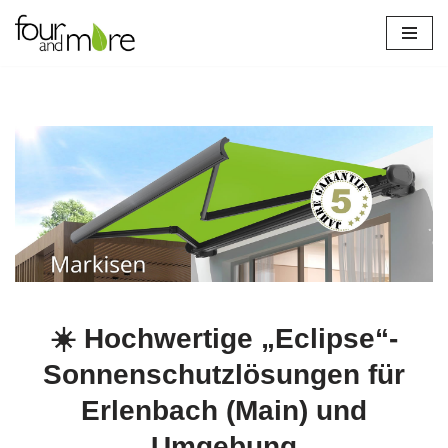
Zum
Inhalt
springen
☀️ Hochwertige „Eclipse“-
Sonnenschutzlösungen für
Erlenbach (Main) und
Umgebung