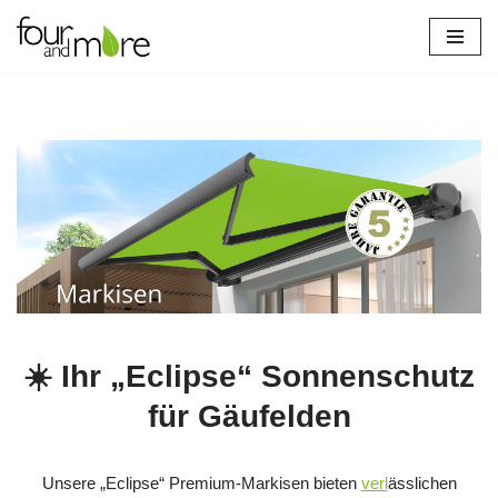
Zum
Inhalt
springen
lich
☀️ Ihr „Eclipse“ Sonnenschutz
für Gäufelden
Unsere „Eclipse“ Premium-Markisen bieten
verl
ässlichen