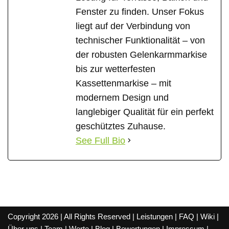
Fenster zu finden. Unser Fokus
liegt auf der Verbindung von
technischer Funktionalität – von
der robusten Gelenkarmmarkise
bis zur wetterfesten
Kassettenmarkise – mit
modernem Design und
langlebiger Qualität für ein perfekt
geschütztes Zuhause.
See Full Bio
Copyright 2026 | All Rights Reserved |
Leistungen
|
FAQ
|
Wiki
|
Über uns
|
Team
|
Werte
|
Blog
|
Bewertungen
|
Impressum
|