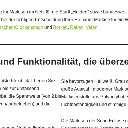
e für Markisen im Netz für die Stadt „Heiden“ sowie bundesweit. W
e bei der richtigen Entscheidung Ihrer Premium-Markise für ein
scher (Glockenstadt)
und
Borken
,
Reken
,
Velen
.
nd Funktionalität, die überz
ßte Flexibilität: Legen Sie
Sie bevorzugen Hellweiß, Grau o
e bis zur umfassend
große Auswahl moderner Markise
be, die Spannweite (von 2 bis
Markisenstoffe aus Polyacryl übe
er handbetrieben) und die
Lichtbeständigkeit und stimmige 
Die Markisen der Serie Eclipse n
ndsender, Nothandkurbel oder