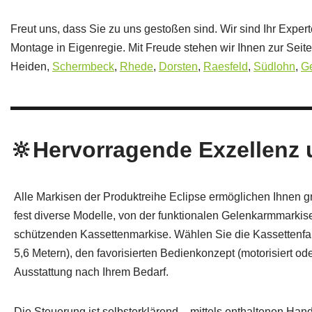
Freut uns, dass Sie zu uns gestoßen sind. Wir sind Ihr Expert
Montage in Eigenregie. Mit Freude stehen wir Ihnen zur Seit
Heiden,
Schermbeck
,
Rhede
,
Dorsten
,
Raesfeld
,
Südlohn
,
Ge
🔆Hervorragende Exzellenz u
Alle Markisen der Produktreihe Eclipse ermöglichen Ihnen grö
fest diverse Modelle, von der funktionalen Gelenkarmmarkis
schützenden Kassettenmarkise. Wählen Sie die Kassettenfar
5,6 Metern), den favorisierten Bedienkonzept (motorisiert od
Ausstattung nach Ihrem Bedarf.
Die Steuerung ist selbsterklärend – mittels enthaltenen Ha