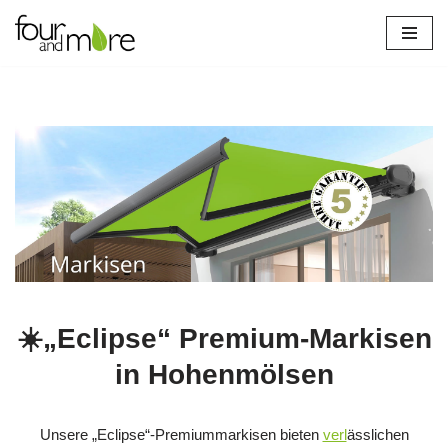
Zum
Inhalt
springen
☀️„Eclipse“ Premium-Markisen
in Hohenmölsen
Unsere „Eclipse“-Premiummarkisen bieten
verl
ässlichen