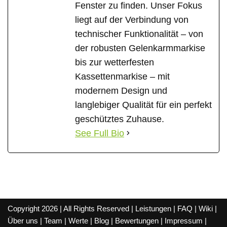
Fenster zu finden. Unser Fokus
liegt auf der Verbindung von
technischer Funktionalität – von
der robusten Gelenkarmmarkise
bis zur wetterfesten
Kassettenmarkise – mit
modernem Design und
langlebiger Qualität für ein perfekt
geschütztes Zuhause.
See Full Bio
Copyright 2026 | All Rights Reserved |
Leistungen
|
FAQ
|
Wiki
|
Über uns
|
Team
|
Werte
|
Blog
|
Bewertungen
|
Impressum
|