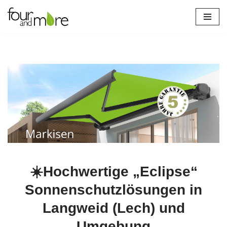
Zum
Inhalt
springen
☀️Hochwertige „Eclipse“
Sonnenschutzlösungen in
Langweid (Lech) und
Umgebung