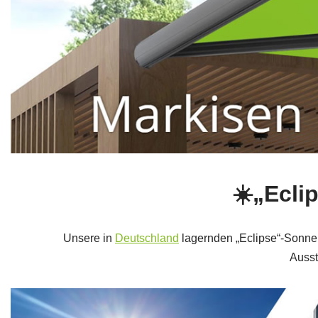
☀️„Ecli
Unsere in
Deutschland
lagernden „Eclipse“-Sonnen
Ausst