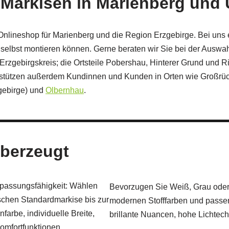
für Markisen in Marienberg u
Onlineshop für Marienberg und die Region Erzgebirge. Bei uns 
 selbst montieren können. Gerne beraten wir Sie bei der Auswa
Erzgebirgskreis; die Ortsteile Pobershau, Hinterer Grund und R
terstützen außerdem Kundinnen und Kunden in Orten wie Großrü
gebirge) und
Olbernhau
.
überzeugt
npassungsfähigkeit: Wählen
Bevorzugen Sie Weiß, Grau oder
schen Standardmarkise bis zur
modernen Stofffarben und passen
arbe, individuelle Breite,
brillante Nuancen, hohe Lichtecht
omfortfunktionen.