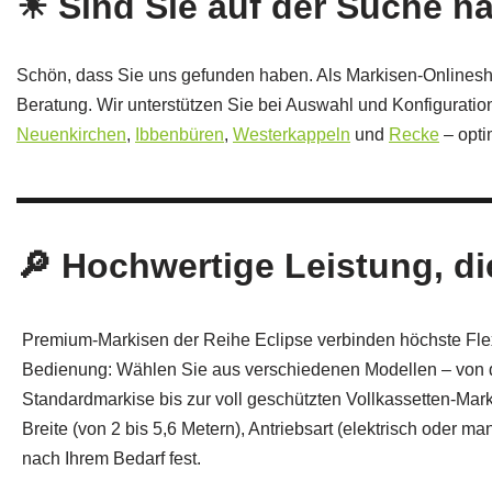
☀ Sind Sie auf der Suche n
Schön, dass Sie uns gefunden haben. Als Markisen-Onlinesh
Beratung. Wir unterstützen Sie bei Auswahl und Konfigurati
Neuenkirchen
,
Ibbenbüren
,
Westerkappeln
und
Recke
– opti
🔎 Hochwertige Leistung, di
Premium-Markisen der Reihe Eclipse verbinden höchste Flexib
Bedienung: Wählen Sie aus verschiedenen Modellen – von d
Standardmarkise bis zur voll geschützten Vollkassetten-Ma
Breite (von 2 bis 5,6 Metern), Antriebsart (elektrisch oder 
nach Ihrem Bedarf fest.