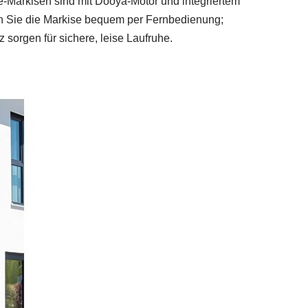
pse-Markisen sind mit Dooya-Motor und integriertem
rn Sie die Markise bequem per Fernbedienung;
 sorgen für sichere, leise Laufruhe.