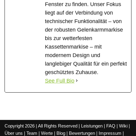
Fenster zu finden. Unser Fokus
liegt auf der Verbindung von
technischer Funktionalität – von
der robusten Gelenkarmmarkise
bis zur wetterfesten
Kassettenmarkise – mit
modernem Design und
langlebiger Qualität für ein perfekt
geschütztes Zuhause.
See Full Bio
Copyright 2026 | All Rights Reserved |
Leistungen
|
FAQ
|
Wiki
|
Über uns
|
Team
|
Werte
|
Blog
|
Bewertungen
|
Impressum
|