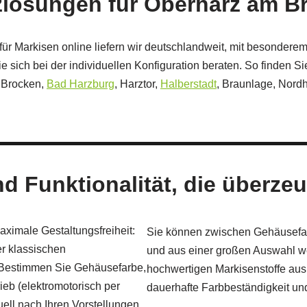
lösungen für Oberharz am B
ür Markisen online liefern wir deutschlandweit, mit besondere
sich bei der individuellen Konfiguration beraten. So finden Si
 Brocken,
Bad Harzburg
, Harztor,
Halberstadt
, Braunlage, Nord
d Funktionalität, die überzeu
ximale Gestaltungsfreiheit:
Sie können zwischen Gehäusefar
r klassischen
und aus einer großen Auswahl we
 Bestimmen Sie Gehäusefarbe,
hochwertigen Markisenstoffe aus
ieb (elektromotorisch per
dauerhafte Farbbeständigkeit un
ell nach Ihren Vorstellungen.