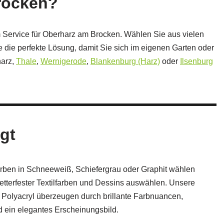
rocken?
m Service für Oberharz am Brocken. Wählen Sie aus vielen
e die perfekte Lösung, damit Sie sich im eigenen Garten oder
harz,
Thale
,
Wernigerode
,
Blankenburg (Harz)
oder
Ilsenburg
gt
ben in Schneeweiß, Schiefergrau oder Graphit wählen
tterfester Textilfarben und Dessins auswählen. Unsere
 Polyacryl überzeugen durch brillante Farbnuancen,
d ein elegantes Erscheinungsbild.